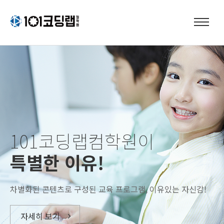
101코딩랩컴학원이
특별한 이유!
차별화된 콘텐츠로 구성된 교육 프로그램,
이유있는 자신감
!
자세히 보기