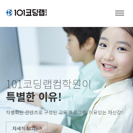
101코딩랩컴학원이
특별한 이유!
차별화된 콘텐츠로 구성된 교육 프로그램,
이유있는 자신감
!
자세히 보기